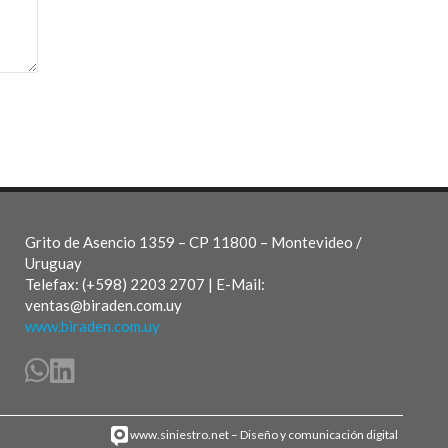
Grito de Asencio 1359 – CP 11800 – Montevideo /
Uruguay
Telefax: (+598) 2203 2707 | E-Mail:
ventas@biraden.com.uy
www.biraden.com.uy
www.siniestro.net
– Diseño y comunicación digital