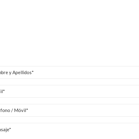
Contacto
ier consulta no dude en contactarse con nosotros