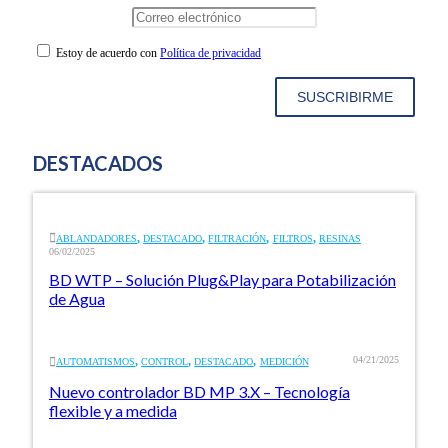
Estoy de acuerdo con
Política de privacidad
SUSCRIBIRME
DESTACADOS
,
,
,
,
ABLANDADORES
DESTACADO
FILTRACIÓN
FILTROS
RESINAS
06/02/2025
BD WTP – Solución Plug&Play para Potabilización
de Agua
,
,
,
04/21/2025
AUTOMATISMOS
CONTROL
DESTACADO
MEDICIÓN
Nuevo controlador BD MP 3.X – Tecnología
flexible y a medida