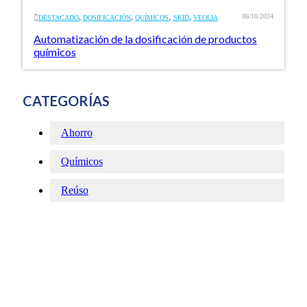
,
,
,
,
06/10/2024
DESTACADO
DOSIFICACIÓN
QUÍMICOS
SKID
VEOLIA
Automatización de la dosificación de productos
químicos
CATEGORÍAS
Ahorro
Químicos
Reúso
Contacto
Por cualquier consulta no dude en contactarse con nosotros