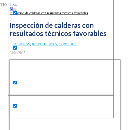
Inicio
Blog
Inspección de calderas con resultados técnicos favorables
Inspección de calderas con
Search in title
resultados técnicos favorables
CALDERAS
,
INSPECCIONES
,
SERVICIOS
|
08/04/2025
Search in content